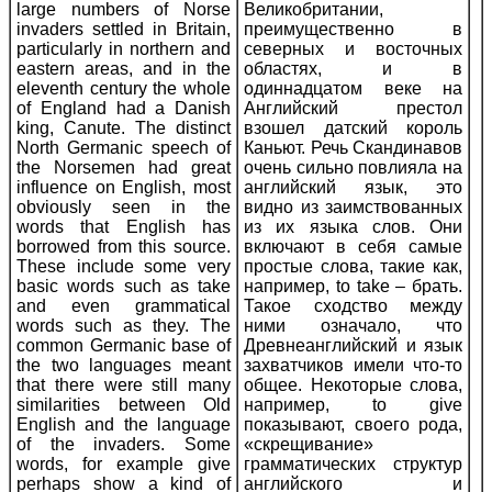
large numbers of Norse
Великобритании,
invaders settled in Britain,
преимущественно в
particularly in northern and
северных и восточных
eastern areas, and in the
областях, и в
eleventh century the whole
одиннадцатом веке на
of England had a Danish
Английский престол
king, Canute. The distinct
взошел датский король
North Germanic speech of
Каньют. Речь Скандинавов
the Norsemen had great
очень сильно повлияла на
influence on English, most
английский язык, это
obviously seen in the
видно из заимствованных
words that English has
из их языка слов. Они
borrowed from this source.
включают в себя самые
These include some very
простые слова, такие как,
basic words such as take
например, to take – брать.
and even grammatical
Такое сходство между
words such as they. The
ними означало, что
common Germanic base of
Древнеанглийский и язык
the two languages meant
захватчиков имели что-то
that there were still many
общее. Некоторые слова,
similarities between Old
например, to give
English and the language
показывают, своего рода,
of the invaders. Some
«скрещивание»
words, for example give
грамматических структур
perhaps show a kind of
английского и