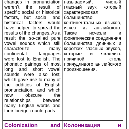
changes in pronunciation
называемый, чистый
weren’t the result of
гласный звук, который
specific social or historical
характеризовал
factors, but social and
большинство
historical factors would
континентальных языков,
have helped to spread the
исчез из английского.
results of the changes. As a
Также исчезли и
result the so-called pure
фонетические соединения
vowel sounds which still
большинства длинных и
characterize many
коротких гласных звуков,
continental languages
которые и являлись
were lost to English. The
причиной столь
phonetic pairings of most
причудливого английского
long and short vowel
произношения.
sounds were also lost,
which gave rise to many of
the oddities of English
pronunciation, and which
now obscure the
relationships between
many English words and
their foreign counterparts.
Colonization and
Колонизация и