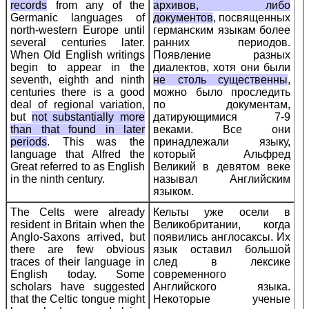
records
from any of the
архивов, либо
Germanic languages of
документов
, посвященных
north-western Europe until
германским языкам более
several centuries later.
ранних периодов.
When Old English writings
Появление разных
begin to appear in the
диалектов, хотя они были
seventh, eighth and ninth
не столь существенны
,
centuries there is a good
можно было проследить
deal of regional variation,
по документам,
but
not substantially more
датирующимися 7-9
than that found in later
веками. Все они
periods
. This was the
принадлежали языку,
language that Alfred the
который Альфред
Great referred to as English
Великий в девятом веке
in the ninth century.
называл Английским
языком.
The Celts were already
Кельты уже осели в
resident in Britain when the
Великобритании, когда
Anglo-Saxons arrived, but
появились англосаксы. Их
there are few obvious
язык оставил большой
traces of their language in
след в лексике
English today. Some
современного
scholars have suggested
Английского языка.
that the Celtic tongue might
Некоторые ученые