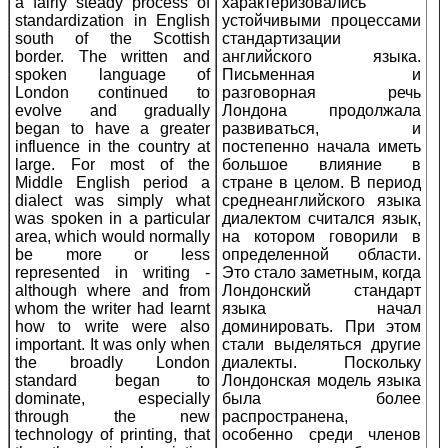
a fairly steady process of
характеризовались
standardization in English
устойчивыми процессами
south of the Scottish
стандартизации
border. The written and
английского языка.
spoken language of
Письменная и
London continued to
разговорная речь
evolve and gradually
Лондона продолжала
began to have a greater
развиваться, и
influence in the country at
постепенно начала иметь
large. For most of the
большое влияние в
Middle English period a
стране в целом. В период
dialect was simply what
среднеанглийского языка
was spoken in a particular
диалектом считался язык,
area, which would normally
на котором говорили в
be more or less
определенной области.
represented in writing -
Это стало заметным, когда
although where and from
Лондонский стандарт
whom the writer had learnt
языка начал
how to write were also
доминировать. При этом
important. It was only when
стали выделяться другие
the broadly London
диалекты. Поскольку
standard began to
Лондонская модель языка
dominate, especially
была более
through the new
распространена,
technology of printing, that
особенно среди членов