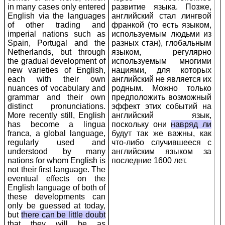
in many cases only entered
развитие языка. Позже,
English via the languages
английский стал лингвой
of other trading and
франкой (то есть языком,
imperial nations such as
используемым людьми из
Spain, Portugal and the
разных стан), глобальным
Netherlands, but through
языком, регулярно
the gradual development of
используемым многими
new varieties of English,
нациями, для которых
each with their own
английский не является их
nuances of vocabulary and
родным. Можно только
grammar and their own
предположить возможный
distinct pronunciations.
эффект этих событий на
More recently still, English
английский язык,
has become a lingua
поскольку они
навряд ли
franca, a global language,
будут так же важны, как
regularly used and
что-либо случившееся с
understood by many
английским языком за
nations for whom English is
последние 1600 лет.
not their first language. The
eventual effects on the
English language of both of
these developments can
only be guessed at today,
but
there can be little doubt
that they will be as