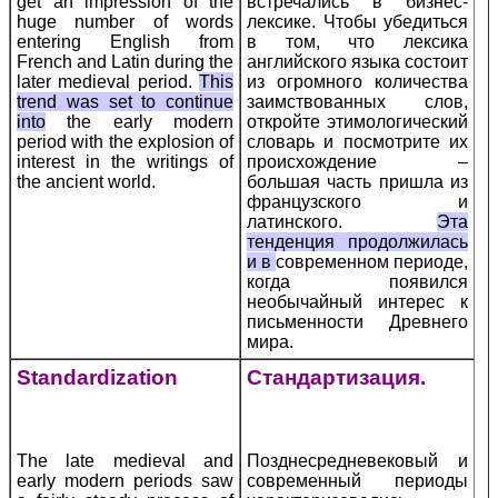
get an impression of the
встречались в бизнес-
huge number of words
лексике. Чтобы убедиться
entering English from
в том, что лексика
French and Latin during the
английского языка состоит
later medieval period.
This
из огромного количества
trend was set to continue
заимствованных слов,
into
the early modern
откройте этимологический
period with the explosion of
словарь и посмотрите их
interest in the writings of
происхождение –
the ancient world.
большая часть пришла из
французского и
латинского.
Эта
тенденция продолжилась
и в
современном периоде,
когда появился
необычайный интерес к
письменности Древнего
мира.
Standardization
Стандартизация.
The late medieval and
Позднесредневековый и
early modern periods saw
современный периоды