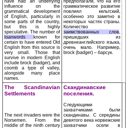
have had an underlying
предполагали, что на его
influence on the
грамматическое развитие
grammatical development
повлиял кельтский,
of English, particularly in
особенно это заметно в
some parts of the country,
некоторых частях страны.
but this is highly
Количество
speculative. The number of
заимствованных слов
,
loanwords
known for
пришедших из
certain to have entered Old
древнеанглийского языка,
English from this source is
очень мало. Например,
very small. Those that
brock (badger) – барсук.
survive in modern English
include brock (badger), and
coomb a type of valley,
alongside many place
names.
The Scandinavian
Скандинавские
Settlements
поселения.
Следующими
захватчиками были
The next invaders were the
скандинавы. С середины
Norsemen. From the
девятого века норвежские
middle of the ninth century
захватчики осели в