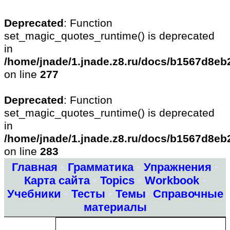
Deprecated
: Function
set_magic_quotes_runtime() is deprecated
in
/home/jnade/1.jnade.z8.ru/docs/b1567d8e
on line
277
Deprecated
: Function
set_magic_quotes_runtime() is deprecated
in
/home/jnade/1.jnade.z8.ru/docs/b1567d8e
on line
283
Главная
•
Грамматика
•
Упражнения
•
Карта сайта
•
Topics
•
Workbook
•
Учебники
•
Тесты
•
Темы
•
Справочные
материалы