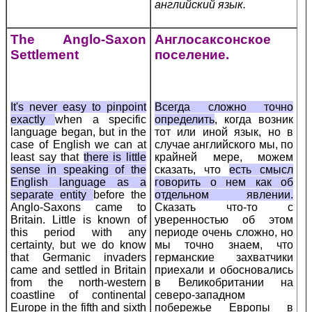
английский язык.
The Anglo-Saxon
Англосаксонское
Settlement
поселение.
It's never easy to pinpoint
Всегда сложно точно
exactly
when a specific
определить
, когда возник
language began, but in the
тот или иной язык, но в
case of English we can at
случае английского мы, по
least say that
there is little
крайней мере, можем
sense in speaking of the
сказать, что
есть смысл
English language as a
говорить о нем как об
separate entity
before the
отдельном явлении.
Anglo-Saxons came to
Сказать что-то с
Britain. Little is known of
уверенностью об этом
this period with any
периоде очень сложно, но
certainty, but we do know
мы точно знаем, что
that Germanic invaders
германские захватчики
came and settled in Britain
приехали и обосновались
from the north-western
в Великобритании на
coastline of continental
северо-западном
Europe in the fifth and sixth
побережье Европы в