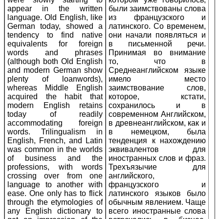
appear in the written
были заимствованы слова
language. Old English, like
из французского и
German today, showed a
латинского. Со временем,
tendency to find native
они начали появляться и
equivalents for foreign
в письменной речи.
words and phrases
Принимая во внимание
(although both Old English
то, что в
and modern German show
Среднеанглийском языке
plenty of loanwords),
имело место
whereas Middle English
заимствование слов,
acquired the habit that
которое, кстати,
modern English retains
сохранилось и в
today of readily
современном Английском,
accommodating foreign
в древнеанглийском, как и
words. Trilingualism in
в немецком, была
English, French, and Latin
тенденция к нахождению
was common in the worlds
эквивалентов для
of business and the
иностранных слов и фраз.
professions, with words
Трехъязычие для
crossing over from one
английского,
language to another with
французского и
ease. One only has to flick
латинского языков было
through the etymologies of
обычным явлением. Чаще
any English dictionary to
всего иностранные слова