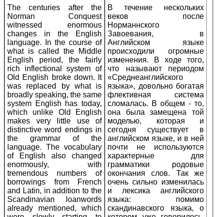
The centuries after the
В течение нескольких
Norman Conquest
веков после
witnessed enormous
Норманнского
changes in the English
Завоевания, в
language. In the course of
Английском языке
what is called the Middle
происходили огромные
English period, the fairly
изменения. В ходе того,
rich inflectional system of
что называют периодом
Old English broke down. It
«Среднеанглийского
was replaced by what is
языка», довольно богатая
broadly speaking, the same
флективная система
system English has today,
сломалась. В общем - то,
which unlike Old English
она была замещена той
makes very little use of
моделью, которая и
distinctive word endings in
сегодня существует в
the grammar of the
английском языке, и в ней
language. The vocabulary
почти не используются
of English also changed
характерные для
enormously, with
грамматики родовые
tremendous numbers of
окончания слов. Так же
borrowings from French
очень сильно изменилась
and Latin, in addition to the
и лексика английского
Scandinavian loanwords
языка: помимо
already mentioned, which
скандинавского языка, о
were slowly starting to
котором уже говорилось,