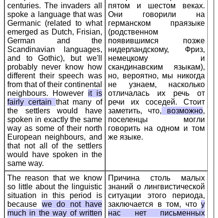
centuries. The invaders all
пятом и шестом веках.
spoke a language that was
Они говорили на
Germanic (related to what
германском праязыке
emerged as Dutch, Frisian,
(родственном
German and the
появившимся позже
Scandinavian languages,
нидерландскому, Фриз,
and to Gothic), but we'll
немецкому и
probably never know how
скандинавским языкам),
different their speech was
но, вероятно, мы никогда
from that of their continental
не узнаем, насколько
neighbours. However
it is
отличалась их речь от
fairly certain
that many of
речи их соседей. Стоит
the settlers would have
заметить, что,
возможно
,
spoken in exactly the same
поселенцы могли
way as some of their north
говорить на одном и том
European neighbours, and
же языке.
that not all of the settlers
would have spoken in the
same way.
The reason that we know
Причина столь малых
so little about the linguistic
знаний о лингвистической
situation in this period is
ситуации этого периода,
because
we do not have
заключается в том, что
у
much in the way of written
нас нет письменных