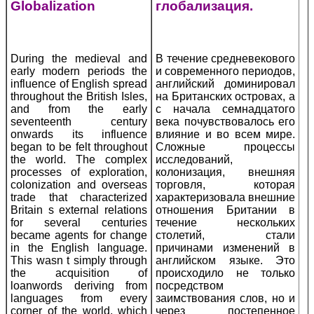
Globalization
глобализация.
During the medieval and
В течение средневекового
early modern periods the
и современного периодов,
influence of English spread
английский доминировал
throughout the British Isles,
на Британских островах, а
and from the early
с начала семнадцатого
seventeenth century
века почувствовалось его
onwards its influence
влияние и во всем мире.
began to be felt throughout
Сложные процессы
the world. The complex
исследований,
processes of exploration,
колонизация, внешняя
colonization and overseas
торговля, которая
trade that characterized
характеризовала внешние
Britain s external relations
отношения Британии в
for several centuries
течение нескольких
became agents for change
столетий, стали
in the English language.
причинами изменений в
This wasn t simply through
английском языке. Это
the acquisition of
происходило не только
loanwords deriving from
посредством
languages from every
заимствования слов, но и
corner of the world, which
через постепенное