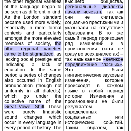
the other regional varieties
высшего общества,
of the language began to
региональные диалекты
be seen as different in kind.
начали исчезать
, так как
As the London standard
они не считались
became used more widely,
социально престижными и
especially in more formal
указывали на отсутствие
contexts and particularly
образования. В тот же
amongst the more elevated
самый период произошел
members of society,
the
ряд изменений и в
other regional varieties
произношении (хотя не
came to be stigmatized
, as
сразу во всех диалектах) –
lacking social prestige and
так называемое
«великое
indicating a lack of
передвижение гласных»
.
education. In the same
Это были
period a series of changes
лингвистические звуковые
also occurred in English
изменения, которые
pronunciation (though not
происходят в каждом
uniformly in all dialects),
языке в любой период
which go under the
истории. Изменения в
collective name of the
произношении не были
Great Vowel Shift
. These
результатом
were purely linguistic
определенных
sound changes which
социальных или
occur in every language in
исторических событий.
every period of history. The
Таким образом, так