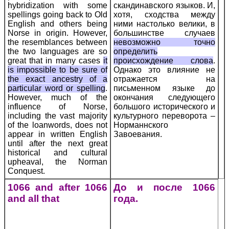
hybridization with some
скандинавского языков. И,
spellings going back to Old
хотя, сходства между
English and others being
ними настолько велики, в
Norse in origin. However,
большинстве случаев
the resemblances between
невозможно точно
the two languages are so
определить
great that in many cases
it
происхождение слова
.
is impossible to be sure of
Однако это влияние не
the exact ancestry of a
отражается на
particular word or spelling
.
письменном языке до
However, much of the
окончания следующего
influence of Norse,
большого исторического и
including the vast majority
культурного переворота –
of the loanwords, does not
Норманнского
appear in written English
Завоевания.
until after the next great
historical and cultural
upheaval, the Norman
Conquest.
1066 and after 1066
До и после 1066
and all that
года.