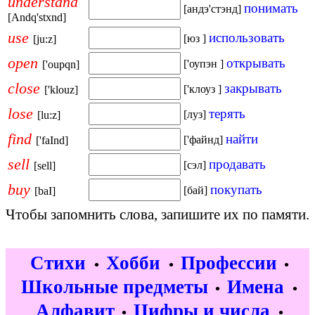
understand
понимать
[андэ'стэнд]
[Andq'stxnd]
use
использовать
[юз ]
[ju:z]
open
открывать
['оупэн ]
['oupqn]
close
закрывать
['клоуз ]
['klouz]
lose
терять
[луз]
[lu:z]
find
найти
['файнд]
['faInd]
sell
продавать
[сэл]
[sell]
buy
покупать
[бай]
[baI]
Чтобы запомнить слова, запишите их по памяти.
Стихи
Хобби
Профессии
•
•
•
Школьные предметы
Имена
•
•
Алфавит
Цифры и числа
•
•