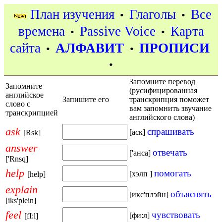
План изучения
Глаголы
Все
•
•
времена
Passive Voice
Карта
•
•
сайта
АЛФАВИТ
ПРОПИСИ
•
•
•
Запомните перевод
Запомните
(русифицированная
английское
Запишите его
транскрипция поможет
слово с
вам запомнить звучание
транскрипцией
английского слова)
ask
спрашивать
[аск]
[Rsk]
answer
отвечать
['анса]
['Rnsq]
help
помогать
[хэлп ]
[help]
explain
объяснять
[икс'плэйн]
[iks'plein]
feel
чувствовать
[фи:л]
[fI:l]