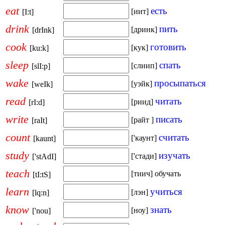
eat
есть
[иит]
[I:t]
drink
пить
[дринк]
[drInk]
cook
готовить
[кук]
[ku:k]
sleep
спать
[слиип]
[slI:p]
wake
просыпаться
[уэйк]
[weIk]
read
читать
[риид]
[rI:d]
write
писать
[райт ]
[raIt]
count
считать
['каунт]
[kaunt]
study
изучать
['стади]
['stAdI]
teach
[тиич] обучать
[tI:tS]
learn
учиться
[лэн]
[lq:n]
know
знать
[ноу]
['nou]