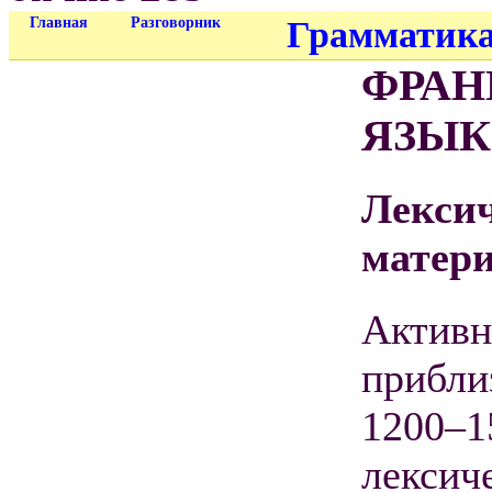
Главная
Разговорник
Грамматик
ФРАН
ЯЗЫК
Лекси
матер
Активн
прибли
1200–1
лексич