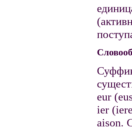
единиц
(актив
поступ
Словооб
Суффи
сущест
eur (eus
ier (ier
aison.