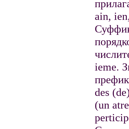
прилаг
ain, ien
Суффи
порядк
числит
ieme. 
префикс
des (de
(un atre
perticip