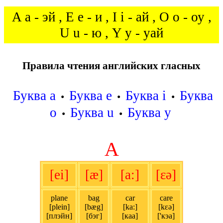
A a - эй , E e - и , I i - ай , O o - оу ,
U u - ю , Y y - уай
Правила чтения английских гласных
Буква a
Буква e
Буква i
Буква
•
•
•
o
Буква u
Буква y
•
•
A
[ei]
[æ]
[a:]
[εə]
plane
bag
car
care
[plein]
[bæg]
[ka:]
[kεə]
[плэйн]
[бэг]
[каа]
['кэа]