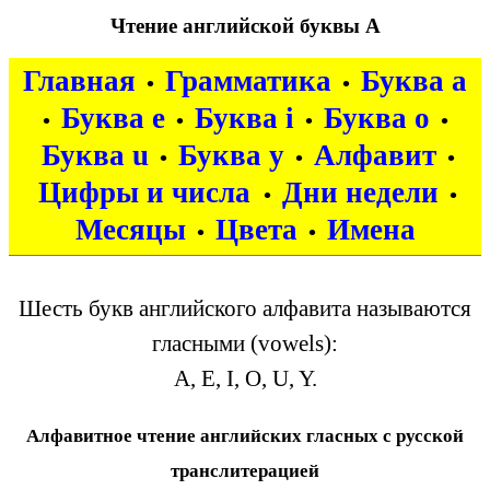
Чтение английской буквы A
Главная
Грамматика
Буква a
•
•
Буква e
Буква i
Буква o
•
•
•
•
Буква u
Буква y
Алфавит
•
•
•
Цифры и числа
Дни недели
•
•
Месяцы
Цвета
Имена
•
•
Шесть букв английского алфавита называются
гласными (vowels):
A, E, I, O, U, Y.
Алфавитное чтение английских гласных с русской
транслитерацией