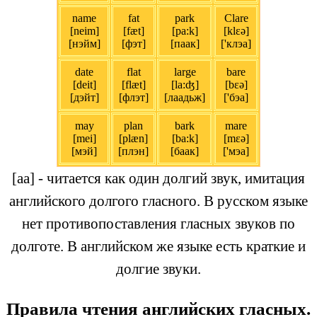
name
fat
park
Clare
[neim]
[fæt]
[pa:k]
[klεə]
[нэйм]
[фэт]
[паак]
['клэа]
date
flat
large
bare
[deit]
[flæt]
[la:ʤ]
[bεə]
[дэйт]
[флэт]
[лаадьж]
['бэа]
may
plan
bark
mare
[mei]
[plæn]
[ba:k]
[mεə]
[мэй]
[плэн]
[баак]
['мэа]
[аа] - читается как один долгий звук, имитация
английского долгого гласного. В русском языке
нет противопоставления гласных звуков по
долготе. В английском же языке есть краткие и
долгие звуки.
Правила чтения английских гласных.