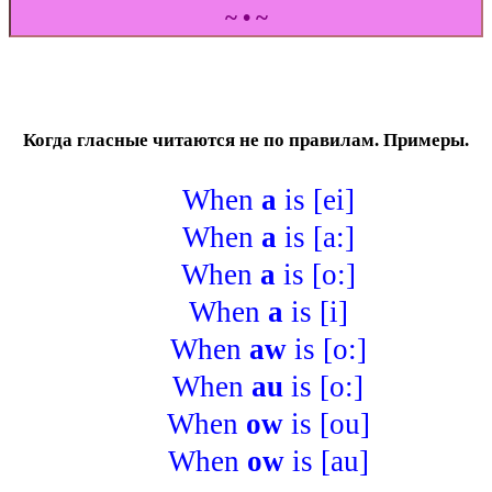
~ • ~
Когда гласные читаются не по правилам. Примеры.
When
a
is [ei]
When
a
is [a:]
When
a
is [o:]
When
a
is [i]
When
aw
is [o:]
When
au
is [o:]
When
ow
is [ou]
When
ow
is [au]